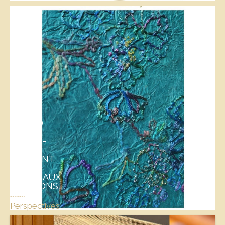
QUAND
LES
SAVOIR-
FAIRE
OUVRENT
DE
NOUVEAUX
HORIZONS
Perspectives