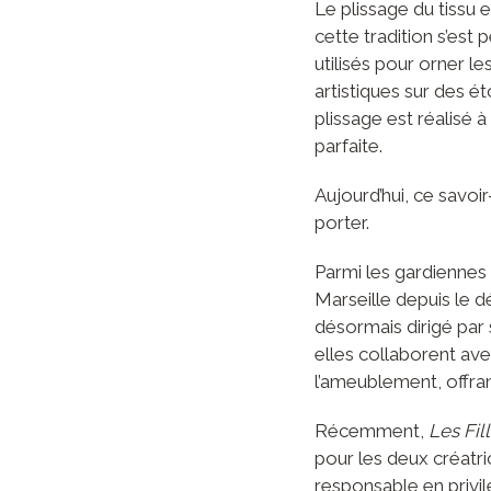
Le plissage du tissu 
cette tradition s’est 
utilisés pour orner l
artistiques sur des 
plissage est réalisé 
parfaite.
Aujourd’hui, ce savoi
porter.
Parmi les gardiennes d
Marseille depuis le dé
désormais dirigé par 
elles collaborent ave
l’ameublement, offran
Récemment,
Les Fil
pour les deux créatr
responsable en privi