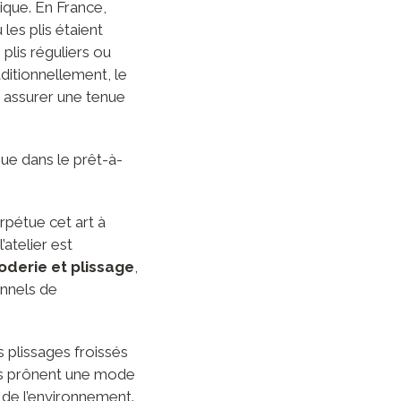
ique. En France,
les plis étaient
plis réguliers ou
ditionnellement, le
r assurer une tenue
que dans le prêt-à-
pétue cet art à
’atelier est
roderie et plissage
,
onnels de
s plissages froissés
les prônent une mode
 de l’environnement.