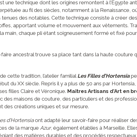
est une technique dont les origines remontent à l’Égypte ant
perpétuée au fil des siècles, notamment à la Renaissance, où 
es tenues des notables. Cette technique consiste à créer des 
étoffes, apportant volume et mouvement aux vêtements. Tra
à la main, chaque pli étant soigneusement formé et fixé pou
r-faire ancestral trouve sa place tant dans la haute couture 
e cette tradition, l’atelier familial
Les Filles d’Hortensia
per
but du XX siècle. Repris il y a plus de 50 ans par Hortensia, l
ses filles Claire et Véronique.
Maîtres Artisans d’Art en b
c des maisons de couture, des particuliers et des professi
t des créations uniques et sur mesure.
les d’Hortensia
ont adapté leur savoir-faire pour réaliser de
ices de la marque
Azur
, également établies à Marseille. El
légiant des matières durables et des procédés respectueux