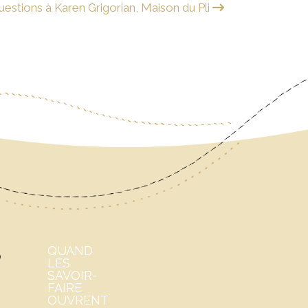
uestions à Karen Grigorian, Maison du Pli
S
QUAND
LES
SAVOIR-
FAIRE
OUVRENT