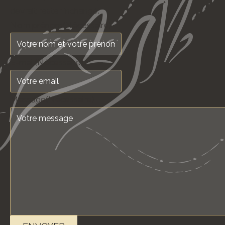
devrait rester inchangé.
Nom prénom
(Nécessaire)
E-mail
(Nécessaire)
Message
(Nécessaire)