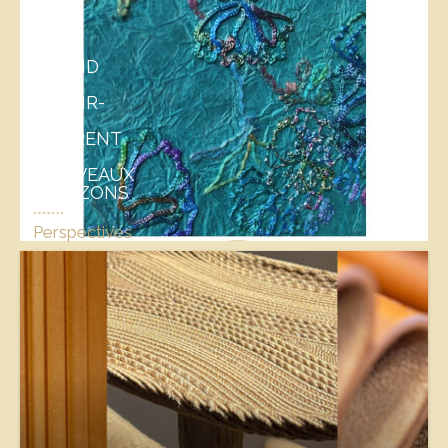
QUAND
LES
SAVOIR-
FAIRE
OUVRENT
DE
NOUVEAUX
HORIZONS
Perspectives