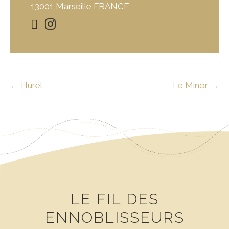
13001 Marseille FRANCE
NAVIGATION
←
Hurel
Le Minor
→
DES
ARTICLES
LE FIL DES
ENNOBLISSEURS