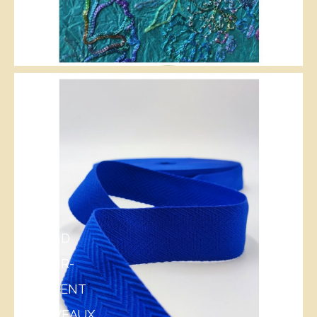
QUAND
LES
SAVOIR-
FAIRE
OUVRENT
DE
NOUVEAUX