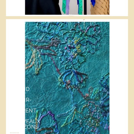
QUAND
LES
SAVOIR-
FAIRE
OUVRENT
DE
NOUVEAUX
HORIZONS